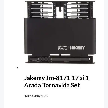
Jakemy Jm-8171 17 si 1
Arada Tornavida Set
Tornavida
₺
865