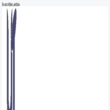
İçeriğe atla