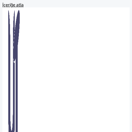
İçeriğe atla