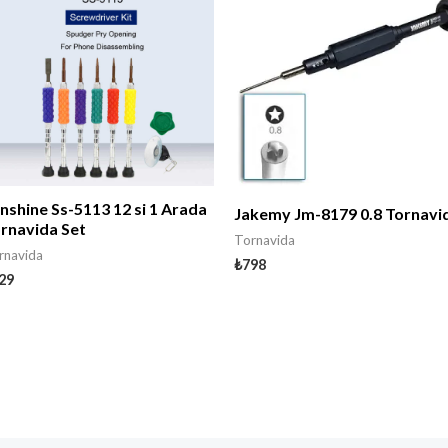
nshine Ss-5113 12 si 1 Arada
Jakemy Jm-8179 0.8 Tornavi
rnavida Set
Tornavida
rnavida
₺
798
29