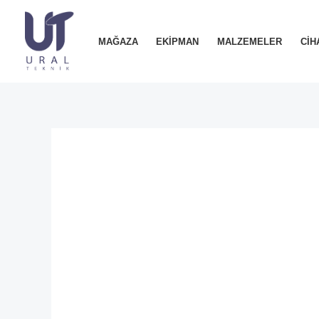
İçeriğe
atla
MAĞAZA
EKIPMAN
MALZEMELER
CIH