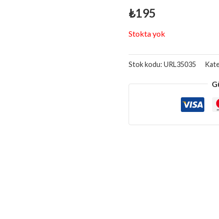
₺
195
Stokta yok
Stok kodu:
URL35035
Kate
G