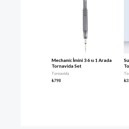
Mechanic İmini 3 6 sı 1 Arada
Su
Tornavida Set
To
Tornavida
To
₺
798
₺
3