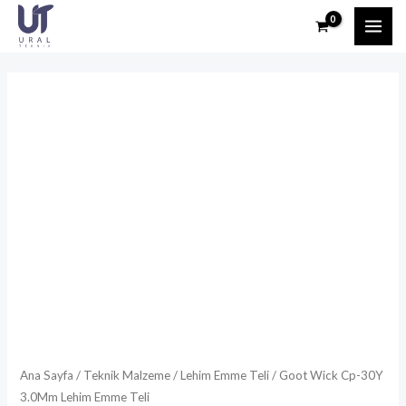
İçeriğe
MAI
atla
ME
Ana Sayfa
/
Teknik Malzeme
/
Lehim Emme Teli
/ Goot Wick Cp-30Y
3.0Mm Lehim Emme Teli