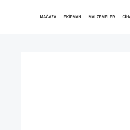
İçeriğe
atla
MAĞAZA
EKIPMAN
MALZEMELER
CIH