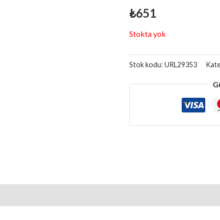
₺
651
Stokta yok
Stok kodu:
URL29353
Kate
G