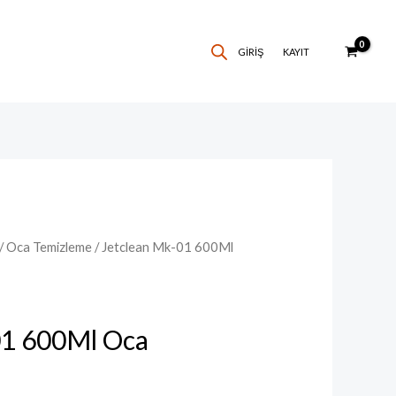
GIRIŞ
KAYIT
/
Oca Temizleme
/ Jetclean Mk-01 600Ml
01 600Ml Oca