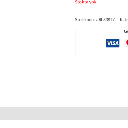
Stokta yok
Stok kodu:
URL33817
Kate
G