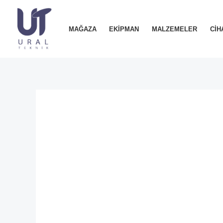
İçeriğe
atla
MAĞAZA
EKIPMAN
MALZEMELER
CIH