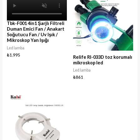
Tbk-F001 4in1 Şarjlı Filtreli
Duman Emici Fan / Anakart
Soğutucu Fan / Uv Işık /
Mikroskop Yan Işığı
Led lamba
₺
1.995
Relife Rl-033D toz korumalı
mikroskop led
Led lamba
₺
861