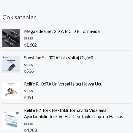
Çok satanlar
Mega-Idea Set 2D A B C D E Tornavida
5
₺
1.602
ü
z
e
Sunshine Ss-302A Usb Voltaj Ölçücü
r
i
n
5
₺
536
d
ü
e
z
n
e
Relife Rl-067A Universal Isıtıcı Havya Ucu
0
r
o
i
y
n
5
₺
451
a
d
ü
l
e
z
d
n
e
Relıfe E2 Tork Elektrikli Tornavida Vidalama
ı
0
r
Ayarlanabilir Tork Ve Hız, Cep Tablet Laptop Hassas
o
i
y
n
a
d
l
5
₺
4.988
e