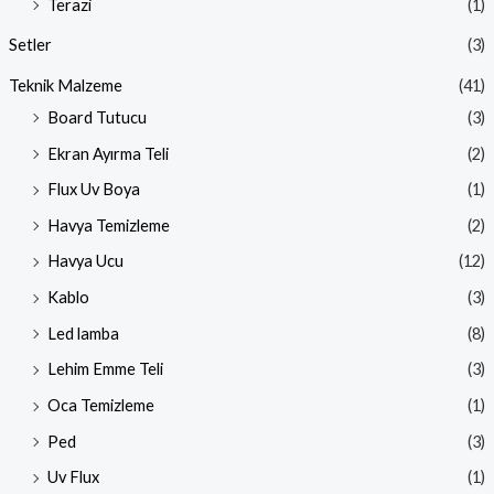
Terazi
(1)
Setler
(3)
Teknik Malzeme
(41)
Board Tutucu
(3)
Ekran Ayırma Teli
(2)
Flux Uv Boya
(1)
Havya Temizleme
(2)
Havya Ucu
(12)
Kablo
(3)
Led lamba
(8)
Lehim Emme Teli
(3)
Oca Temizleme
(1)
Ped
(3)
Uv Flux
(1)